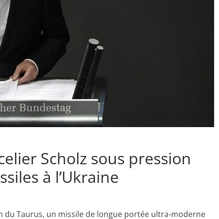
elier Scholz sous pression
ssiles à l’Ukraine
on du Taurus, un missile de longue portée ultra-moderne