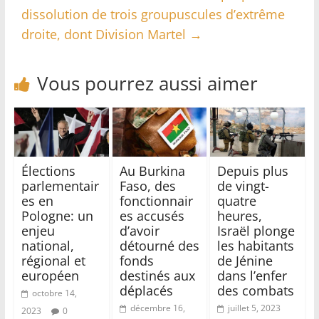
dissolution de trois groupuscules d’extrême
droite, dont Division Martel
→
Vous pourrez aussi aimer
Élections
Au Burkina
Depuis plus
parlementair
Faso, des
de vingt-
es en
fonctionnair
quatre
Pologne: un
es accusés
heures,
enjeu
d’avoir
Israël plonge
national,
détourné des
les habitants
régional et
fonds
de Jénine
européen
destinés aux
dans l’enfer
déplacés
des combats
octobre 14,
décembre 16,
juillet 5, 2023
2023
0