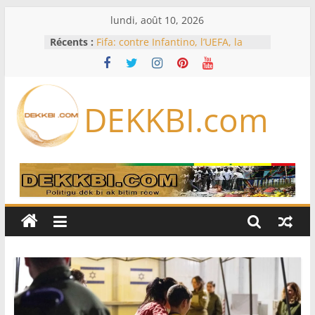
Passer
lundi, août 10, 2026
au
Récents :
Fifa: contre Infantino, l’UEFA, la
contenu
Concacaf et l’AFC veulent rallier « la
famille du football »
L’Iran exige pour rouvrir Ormuz
que les Etats-Unis acceptent
DEKKBI.com
« toutes » ses conditions
Test de dépistage de drogue pour
un pilote d’Air India après un
sérieux incident en vol
Licenciements massifs: le député
Mbaye DIONE interpelle le
gouvernement sur plus de 30 000
emplois
Le projet d’autonomie de la Corse
divise les indépendantistes