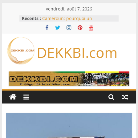
Passer
vendredi, août 7, 2026
au
Récents :
Cameroun: pourquoi un
contenu
remaniement au sommet de
l’armée alors que Paul Biya est hors
du pays
Meta se lance sur le marché des
DEKKBI.com
logiciels écrits par l’IA, dominé par
Anthropic et OpenAI
Bourse : l’Europe bat toujours des
records dans l’espoir d’un accord
Disney s’associe à TikTok pour tirer
davantage profit de ses univers
légendaires
France – Algérie: l’affaire Mehdi
Laribi relance la coopération
policière contre le narcotrafic