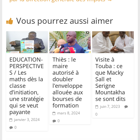
Vous pourrez aussi aimer
EDUCATION-
Thiès : le
Visite à
PERSPECTIVE
maire
Touba : ce
S / Les
autorisé à
que Macky
maths dès la
doubler
Sall et
classe
l’enveloppe
Serigne
d’initiation,
allouée aux
Mountakha
une stratégie
bourses de
se sont dits
qui se veut
formation
juin 7, 2023
payante
mars 8, 2024
0
janvier 3, 2024
0
0