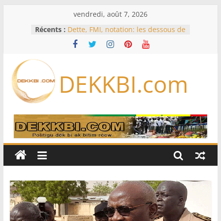
Passer
vendredi, août 7, 2026
au
Récents :
Dette, FMI, notation: les dessous de
contenu
l’effondrement des IDE au
Sénégal…comment le Sénégal est
passé de 3 milliards à 37 millions
de dollars
DEKKBI.com
Bénin: Patrice Talon élu président
du Sénat, moins de trois mois
après son départ du pouvoir
Moyen-Orient: l’Arabie saoudite, le
Pakistan et la Turquie signent un
accord de défense
RD Congo: Kinshasa interdit les
exportations de cuivre et de cobalt
concentrés pour valoriser sa
production
Assemblée nationale / Session
extraordinaire: Six commissions
d’enquête à l’ordre du jour ce lundi