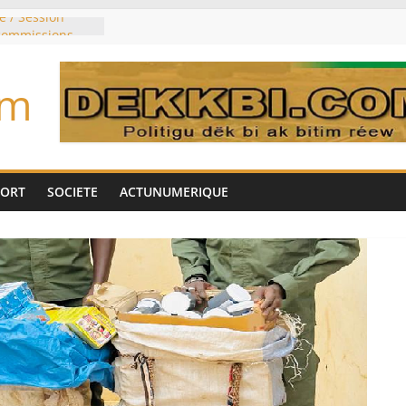
e / Session
 commissions
du jour ce lundi
re du président
om
n élu président
trois mois
u pouvoir
bie saoudite, le
uie signent un
PORT
SOCIETE
ACTUNUMERIQUE
interdit les
vre et de cobalt
oriser sa