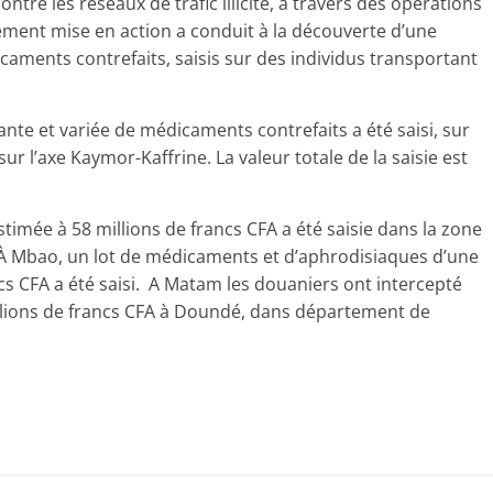
contre les réseaux de trafic illicite, à travers des opérations
ement mise en action a conduit à la découverte d’une
aments contrefaits, saisis sur des individus transportant
ante et variée de médicaments contrefaits a été saisi, sur
r l’axe Kaymor-Kaffrine. La valeur totale de la saisie est
imée à 58 millions de francs CFA a été saisie dans la zone
. À Mbao, un lot de médicaments et d’aphrodisiaques d’une
cs CFA a été saisi. A Matam les douaniers ont intercepté
llions de francs CFA à Doundé, dans département de