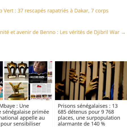
Vert : 37 rescapés rapatriés à Dakar, 7 corps
nité et avenir de Benno : Les vérités de Djibril War
→
Mbaye : Une
Prisons sénégalaises : 13
e sénégalaise primée
685 détenus pour 9 768
rnational appelle au
places, une surpopulation
 pour sensibiliser
alarmante de 140 %