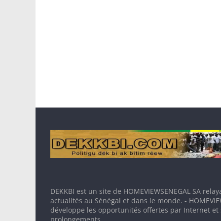
DEKKBI est un site de HOMEVIEWSENEGAL SA relaya
actualités au Sénégal et dans le monde. - HOMEV
développe les opportunités offertes par Internet et
prolongements.