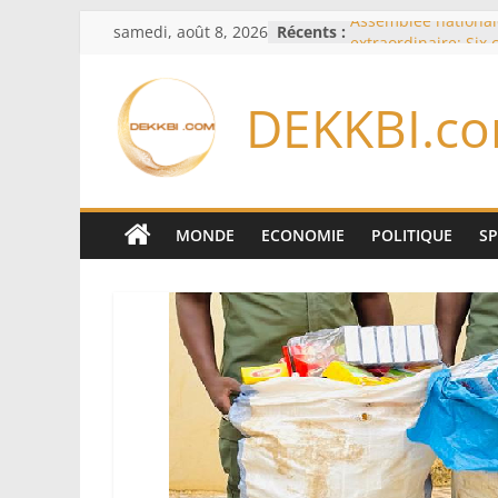
Passer
samedi, août 8, 2026
Récents :
Assemblée national
au
extraordinaire: Six
d’enquête à l’ordre 
contenu
Colombie: investitu
DEKKBI.c
de la Espriella
Bénin: Patrice Talo
du Sénat, moins de 
après son départ d
Moyen-Orient: l’Ara
Pakistan et la Turq
MONDE
ECONOMIE
POLITIQUE
S
accord de défense
RD Congo: Kinshasa 
exportations de cui
concentrés pour val
production