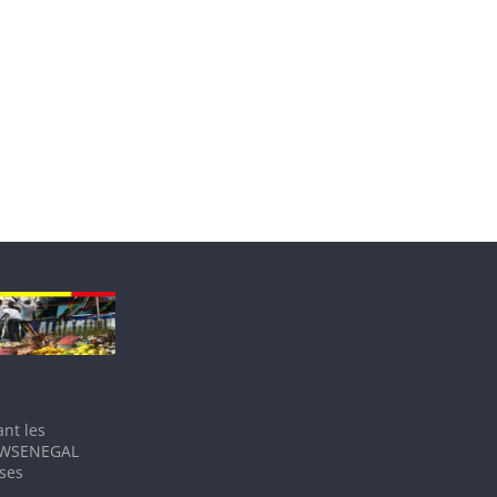
nt les
IEWSENEGAL
 ses