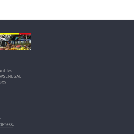
nt les
IEWSENEGAL
 ses
.
dPress
.