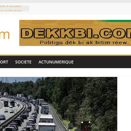
ce X d’Elon
re pollution
sur la
es planétaires
om
ouleymane
l’intérim des
e sur les
déjà partis
PORT
SOCIETE
ACTUNUMERIQUE
ocker l’eau?
 morts monte à
côté marocain