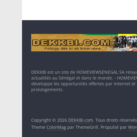
DEKKBI est un site de HOMEVIEWSENEGAL SA relaya
actualités au Sénégal et dans le monde. - HOMEV
développe les opportunités offertes par Internet et
prolongements.
Copyright © 2026
DEKKBI.com
. Tous droits réservés
Theme
ColorMag
par ThemeGrill. Propulsé par
Wor