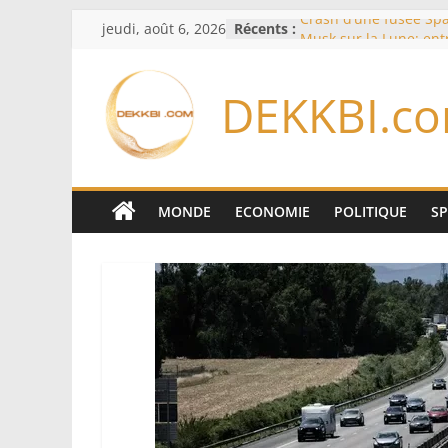
Passer
jeudi, août 6, 2026
Récents :
Crash d’une fusée Spa
au
Musk sur la Lune: ent
spatiale et ouverture 
contenu
formation des systèm
DEKKBI.c
Équipe nationale : S
Diallo devrait assurer 
Lions en septembre
Mondial 2026 – L’exod
bancs africains : Sept
sélectionneurs sur 10 
MONDE
ECONOMIE
POLITIQUE
S
Sécheresse: Faut-il st
À Ceuta, le bilan des
75 côté espagnol, 11 