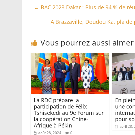
←
BAC 2023 Dakar : Plus de 94 % de réus
A Brazzaville, Doudou Ka, plaide
Vous pourrez aussi aimer
La RDC prépare la
En plei
participation de Félix
une con
Tshisekedi au 9e Forum sur
interna
la coopération Chine-
pour sor
Afrique à Pékin
avril 28,
août 28, 2024
0