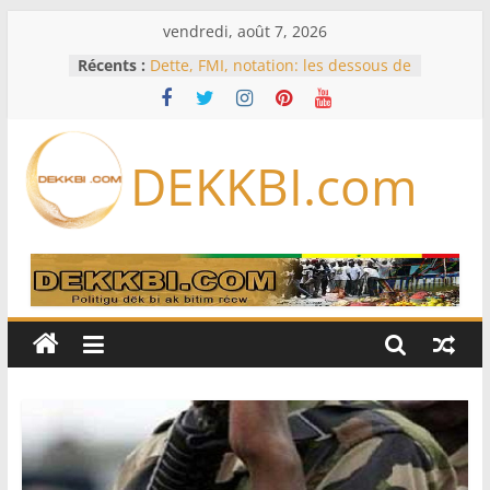
Passer
vendredi, août 7, 2026
au
Récents :
Dette, FMI, notation: les dessous de
contenu
l’effondrement des IDE au
Sénégal…comment le Sénégal est
passé de 3 milliards à 37 millions
de dollars
DEKKBI.com
Bénin: Patrice Talon élu président
du Sénat, moins de trois mois
après son départ du pouvoir
Moyen-Orient: l’Arabie saoudite, le
Pakistan et la Turquie signent un
accord de défense
RD Congo: Kinshasa interdit les
exportations de cuivre et de cobalt
concentrés pour valoriser sa
production
Assemblée nationale / Session
extraordinaire: Six commissions
d’enquête à l’ordre du jour ce lundi