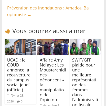
Prévention des inondations : Amadou Ba
optimiste
→
Vous pourrez aussi aimer
UCAD : le
Affaire Amy
SWIT/GFF
COUD
Ndiaye : Les
plaide pour
annonce la
Moustarchidi
une
réouverture
nes
meilleure
du campus
dénoncent «
représentati
social jeudi
la
on des
(officiel)
manipulatio
femmes
n de
dans
février 23,
l’opinion
l’administrati
2026
0
on fiscale
décembre 8,