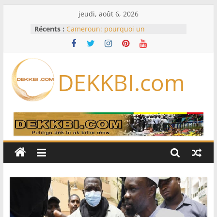
Passer
jeudi, août 6, 2026
au
Récents :
Cameroun: pourquoi un
contenu
remaniement au sommet de
l’armée alors que Paul Biya est hors
du pays
Meta se lance sur le marché des
DEKKBI.com
logiciels écrits par l’IA, dominé par
Anthropic et OpenAI
Bourse : l’Europe bat toujours des
records dans l’espoir d’un accord
Disney s’associe à TikTok pour tirer
davantage profit de ses univers
légendaires
France – Algérie: l’affaire Mehdi
Laribi relance la coopération
policière contre le narcotrafic