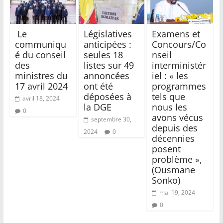
Le
Législatives
Examens et
communiqu
anticipées :
Concours/Co
é du conseil
seules 18
nseil
des
listes sur 49
interministér
ministres du
annoncées
iel : « les
17 avril 2024
ont été
programmes
déposées à
tels que
avril 18, 2024
la DGE
nous les
0
avons vécus
septembre 30,
depuis des
2024
0
décennies
posent
problème »,
(Ousmane
Sonko)
mai 19, 2024
0