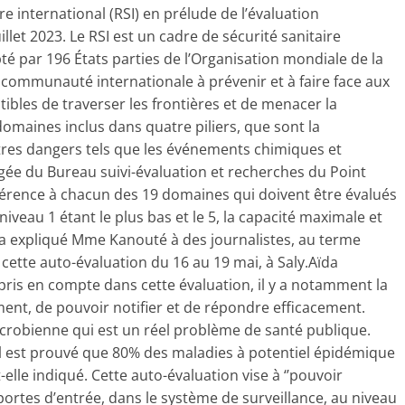
e international (RSI) en prélude de l’évaluation
llet 2023. Le RSI est un cadre de sécurité sanitaire
é par 196 États parties de l’Organisation mondiale de la
a communauté internationale à prévenir et à faire face aux
ibles de traverser les frontières et de menacer la
omaines inclus dans quatre piliers, que sont la
autres dangers tels que les événements chimiques et
gée du Bureau suivi-évaluation et recherches du Point
référence à chacun des 19 domaines qui doivent être évalués
iveau 1 étant le plus bas et le 5, la capacité maximale et
 a expliqué Mme Kanouté à des journalistes, au terme
cette auto-évaluation du 16 au 19 mai, à Saly.Aïda
ris en compte dans cette évaluation, il y a notamment la
ent, de pouvoir notifier et de répondre efficacement.
icrobienne qui est un réel problème de santé publique.
il est prouvé que 80% des maladies à potentiel épidémique
-elle indiqué. Cette auto-évaluation vise à ‘’pouvoir
portes d’entrée, dans le système de surveillance, au niveau