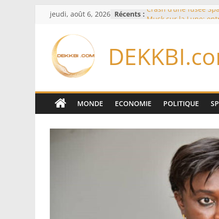
Passer
jeudi, août 6, 2026
Récents :
Crash d’une fusée Spa
au
Musk sur la Lune: ent
spatiale et ouverture 
contenu
formation des systèm
DEKKBI.c
Équipe nationale : S
Diallo devrait assurer 
Lions en septembre
Mondial 2026 – L’exod
bancs africains : Sept
sélectionneurs sur 10 
MONDE
ECONOMIE
POLITIQUE
S
Sécheresse: Faut-il st
À Ceuta, le bilan des
75 côté espagnol, 11 