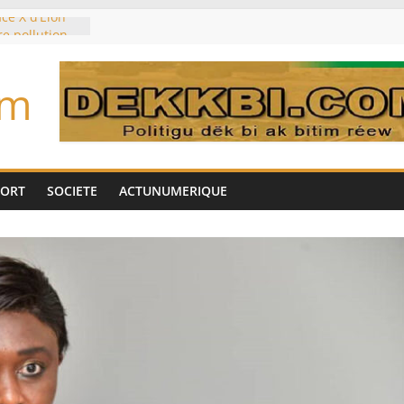
ce X d’Elon
re pollution
sur la
es planétaires
om
ouleymane
l’intérim des
e sur les
déjà partis
PORT
SOCIETE
ACTUNUMERIQUE
ocker l’eau?
 morts monte à
côté marocain