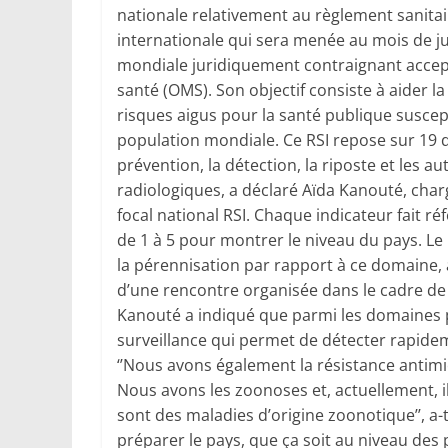
nationale relativement au règlement sanitair
internationale qui sera menée au mois de jui
mondiale juridiquement contraignant accept
santé (OMS). Son objectif consiste à aider l
risques aigus pour la santé publique suscept
population mondiale. Ce RSI repose sur 19 d
prévention, la détection, la riposte et les 
radiologiques, a déclaré Aïda Kanouté, char
focal national RSI. Chaque indicateur fait 
de 1 à 5 pour montrer le niveau du pays. Le n
la pérennisation par rapport à ce domaine,
d’une rencontre organisée dans le cadre de 
Kanouté a indiqué que parmi les domaines p
surveillance qui permet de détecter rapidem
‘’Nous avons également la résistance antim
Nous avons les zoonoses et, actuellement, 
sont des maladies d’origine zoonotique’’, a-t
préparer le pays, que ça soit au niveau des 