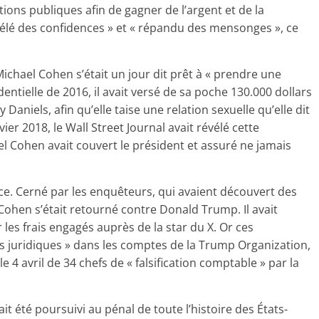
tions publiques afin de gagner de l’argent et de la
évélé des confidences » et « répandu des mensonges », ce
chael Cohen s’était un jour dit prêt à « prendre une
dentielle de 2016, il avait versé de sa poche 130.000 dollars
aniels, afin qu’elle taise une relation sexuelle qu’elle dit
er 2018, le Wall Street Journal avait révélé cette
l Cohen avait couvert le président et assuré ne jamais
ustice. Cerné par les enquêteurs, qui avaient découvert des
Cohen s’était retourné contre Donald Trump. Il avait
les frais engagés auprès de la star du X. Or ces
s juridiques » dans les comptes de la Trump Organization,
e 4 avril de 34 chefs de « falsification comptable » par la
t été poursuivi au pénal de toute l’histoire des États-