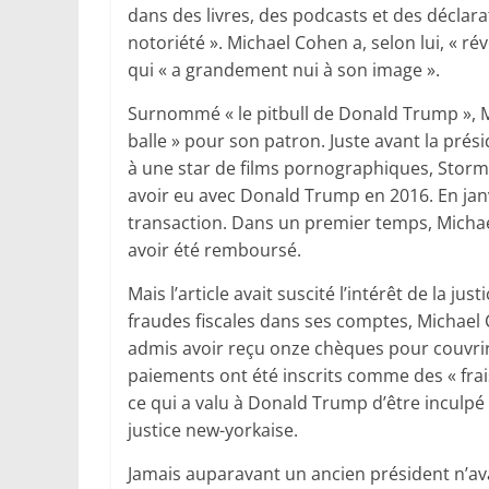
dans des livres, des podcasts et des déclara
notoriété ». Michael Cohen a, selon lui, « r
qui « a grandement nui à son image ».
Surnommé « le pitbull de Donald Trump », Mi
balle » pour son patron. Juste avant la prési
à une star de films pornographiques, Stormy D
avoir eu avec Donald Trump en 2016. En janvi
transaction. Dans un premier temps, Michae
avoir été remboursé.
Mais l’article avait suscité l’intérêt de la j
fraudes fiscales dans ses comptes, Michael 
admis avoir reçu onze chèques pour couvrir 
paiements ont été inscrits comme des « frai
ce qui a valu à Donald Trump d’être inculpé l
justice new-yorkaise.
Jamais auparavant un ancien président n’avai