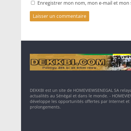
Enregistrer mon nom, mon e-mail et mon 
DEKKBI est un site de HOMEVIEWSENEGAL SA relaya
actualités au Sénégal et dans le monde. - HOMEV
développe les opportunités offertes par Internet et
prolongements.